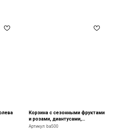
олева
Корзина с сезонными фруктами
и розами, диантусами,
хризантемой
Артикул:
ba500