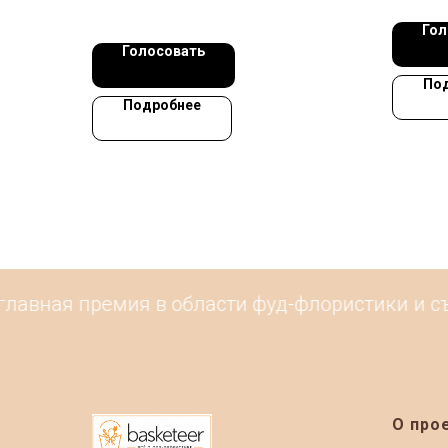
Гол
Голосовать
По
Подробнее
лавная премия в области фуд-флористики и съ
О про