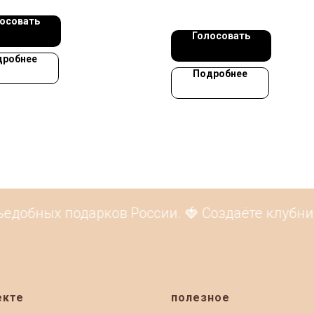
осовать
Голосовать
дробнее
Подробнее
едобных подарков России. 🍓 Создаёте клубник
екте
полезное