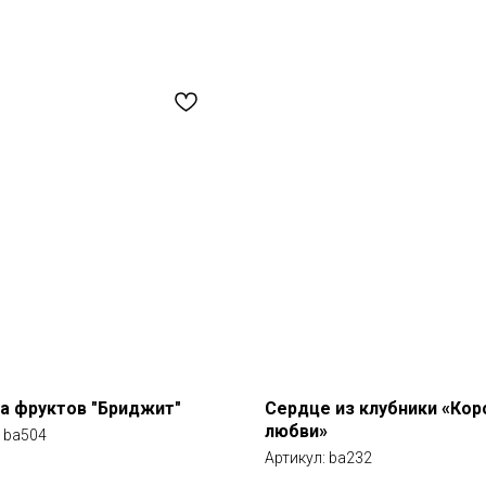
а фруктов "Бриджит"
Сердце из клубники «Кор
любви»
:
ba504
Артикул:
ba232