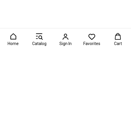
Home
Catalog
Sign In
Favorites
Cart
26 — главная премия в области фуд-флористики и съедобны
О проекте
Информация