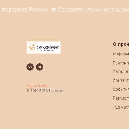
одарков России. 🍓 Создаёте клубнику в шокол
О про
Информ
Рейтинг
Каталог
Контак
Маркетплейс
Событи
© 2019-2026 Basketeer.ru
Размест
Фуд-маст