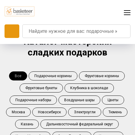
Каталог мастерских
сладких подарков
Все
Подарочные корзины
Фруктовые корзины
Фруктовые букеты
Клубника в шоколаде
Подарочные наборы
Воздушные шары
Цветы
Москва
Новосибирск
Электроугли
Тюмень
Казань
Дальневосточный федеральный округ