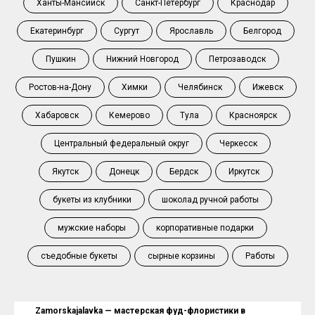
Ханты-Мансийск
Санкт-Петербург
Краснодар
Екатеринбург
Сургут
Ярославль
Белгород
Пушкин
Нижний Новгород
Петрозаводск
Ростов-на-Дону
Химки
Челябинск
Ижевск
Хабаровск
Кемерово
Тула
Красноярск
Центральный федеральный округ
Черкесск
Якутск
Донецк
Бердск
Иркутск
букеты из клубники
шоколад ручной работы
мужские наборы
корпоративные подарки
съедобные букеты
сырные корзины
Работы
Zamorskajalavka — мастерская фуд-флористики в