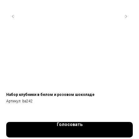
Набор клубники в белом и розовом шоколаде
Бу
Артикул:
ba242
Арт
Голосовать