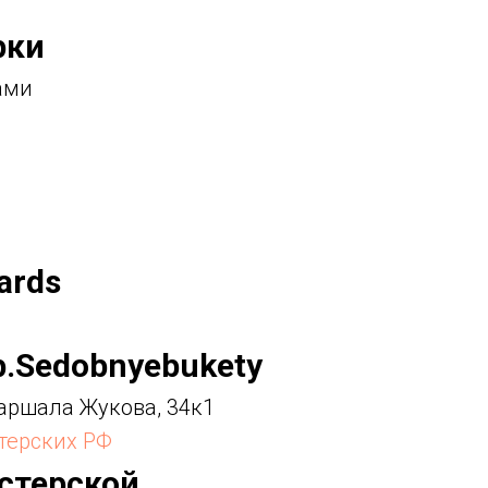
рки
ами
ards
b.Sedobnyebukety
Маршала Жукова, 34к1
стерских РФ
стерской