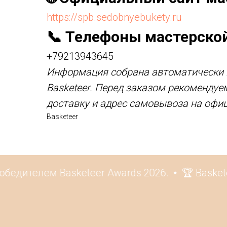
https://spb.sedobnyebukety.ru
📞 Телефоны мастерско
+79213943645
Информация собрана автоматически и
Basketeer. Перед заказом рекомендуе
доставку и адрес самовывоза на офи
Basketeer
едителем Basketeer Awards 2026.
🏆 Basketee