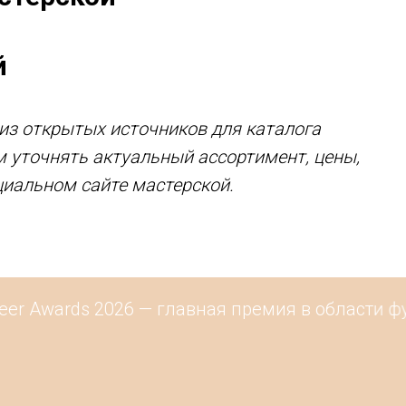
й
з открытых источников для каталога
м уточнять актуальный ассортимент, цены,
циальном сайте мастерской.
r Awards 2026 — главная премия в области фу