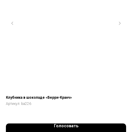
Клубника в шоколаде «Берри-Кранч»
Наб
Артикул:
ba226
Арт
Голосовать