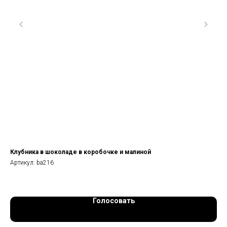
Клубника в шоколаде в коробочке и малиной
На
Артикул:
ba216
Арт
Голосовать