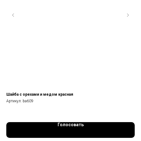
Шайба с орехами и медом красная
10 
Артикул:
ba609
Арт
Голосовать