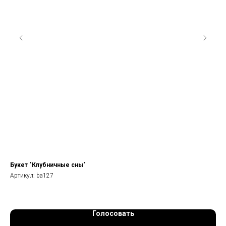
Букет "Клубничные сны"
Бу
Артикул:
ba127
Арт
Голосовать