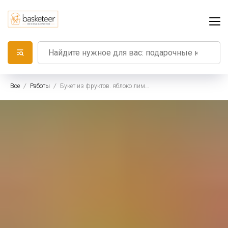
Все
Работы
Букет из фруктов. яблоко лимон апельсин виноград роза абрикос