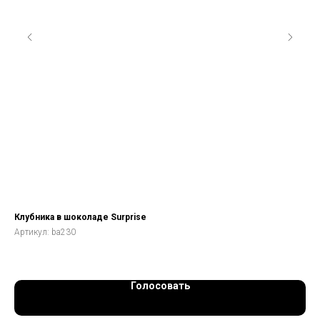
Клубника в шоколаде Surprise
Бу
Артикул:
ba230
Арт
Голосовать