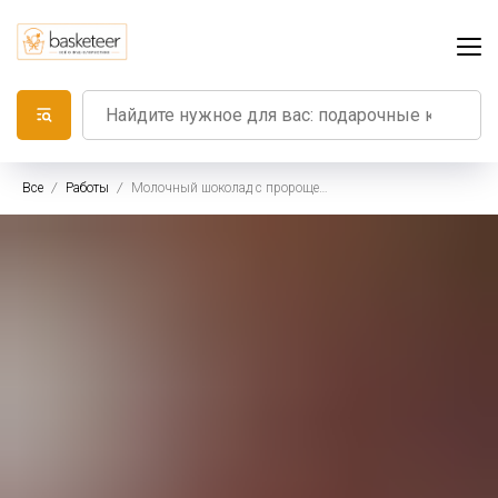
Все
Работы
Молочный шоколад с пророщенными злаками полбы, корицей, ягодами брусники и клюквы