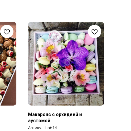
Макаронс с орхидеей и
эустомой
Артикул:
ba614