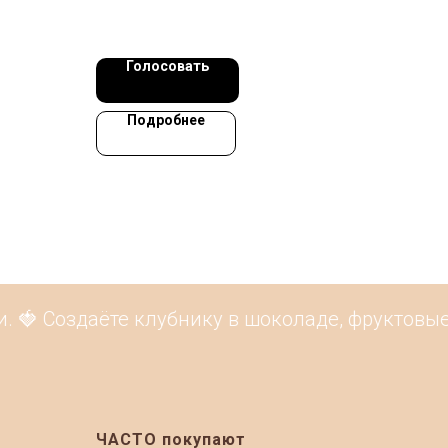
Голосовать
Подробнее
🍓 Создаёте клубнику в шоколаде, фруктовые б
ЧАСТО покупают