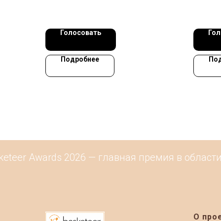
Голосовать
Гол
Подробнее
По
teer Awards 2026 — главная премия в области 
О про