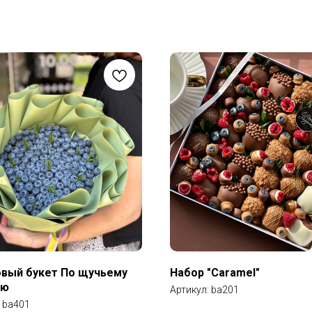
вый букет По щучьему
Набор "Caramel"
ью
Артикул:
ba201
:
ba401