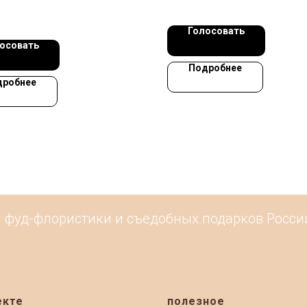
Голосовать
осовать
Подробнее
дробнее
фуд-флористики и съедобных подарков России. 
екте
полезное