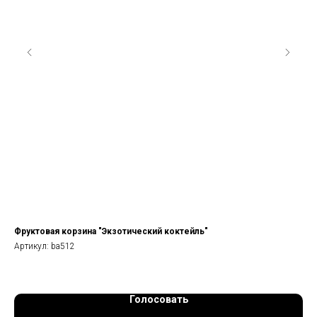
Фруктовая корзина "Экзотический коктейль"
Фи
Артикул:
ba512
Арт
Голосовать