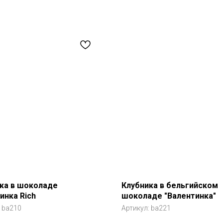
ка в шоколаде
Клубника в бельгийском
инка Rich
шоколаде "Валентинка"
:
ba210
Артикул:
ba221