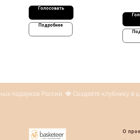
Голосовать
Гол
Подробнее
По
х подарков России. 🍓 Создаёте клубнику в шо
О про