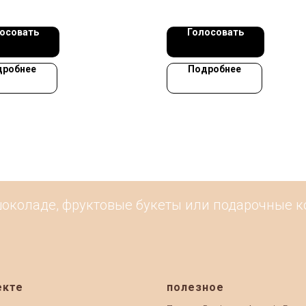
осовать
Голосовать
дробнее
Подробнее
коладе, фруктовые букеты или подарочные кор
екте
полезное