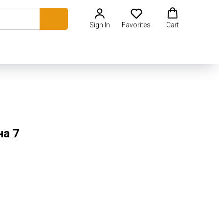
Sign In
Favorites
Cart
на 7