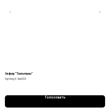
Зефир "Тюльпаны"
Бу
Артикул:
ba633
Арт
Голосовать