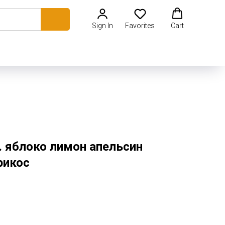
Sign In
Favorites
Cart
. яблоко лимон апельсин
рикос