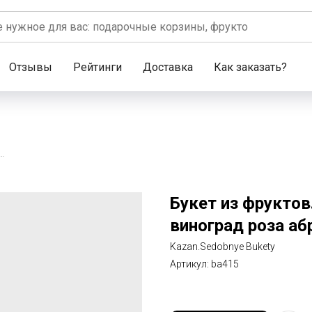
Отзывы
Рейтинги
Доставка
Как заказать?
тов. яблоко лимон апельсин виноград роза абрикос
Букет из фруктов
виноград роза аб
Kazan.Sedobnye Bukety
Артикул:
ba415