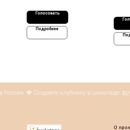
Голосовать
Гол
Подробнее
По
России. 🍓 Создаёте клубнику в шоколаде, фру
О про