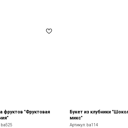
а фруктов "Фруктовая
Букет из клубники "Шок
ния"
микс"
:
ba525
Артикул:
ba114