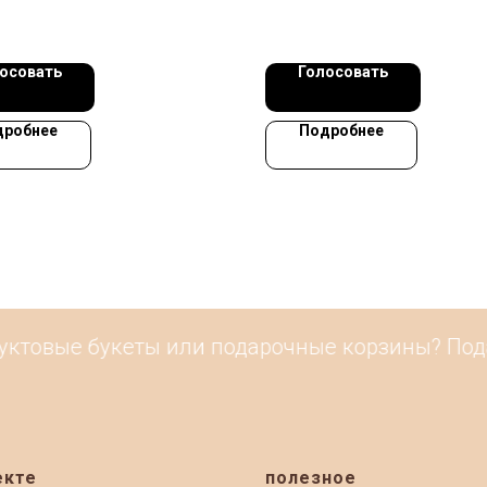
осовать
Голосовать
дробнее
Подробнее
ктовые букеты или подарочные корзины? Подайт
екте
полезное