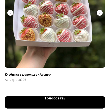
Клубника в шоколаде «Аррива»
Фр
Артикул:
ba206
Арт
Голосовать