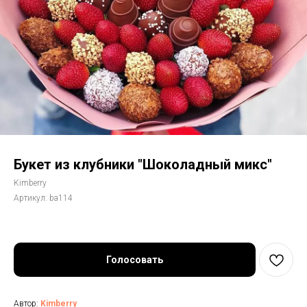
Букет из клубники "Шоколадный микс"
Kimberry
Артикул:
ba114
Голосовать
Автор:
Kimberry