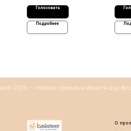
Голосовать
Гол
Подробнее
По
ards 2026 — главная премия в области фуд-фло
О про