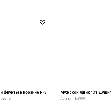
и фрукты в корзине №3
Мужской ящик "От Души"
:
ba518
Артикул:
ba300