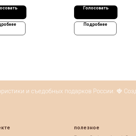
осовать
Голосовать
дробнее
Подробнее
ристики и съедобных подарков России. 🍓 Созд
екте
полезное