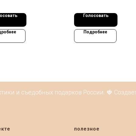
осовать
Голосовать
дробнее
Подробнее
ики и съедобных подарков России. 🍓 Создаёте
екте
полезное