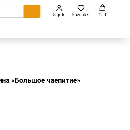
Sign In
Favorites
Cart
ина «Большое чаепитие»