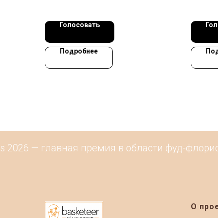
Голосовать
Гол
Подробнее
По
 2026 — главная премия в области фуд-флорист
О про