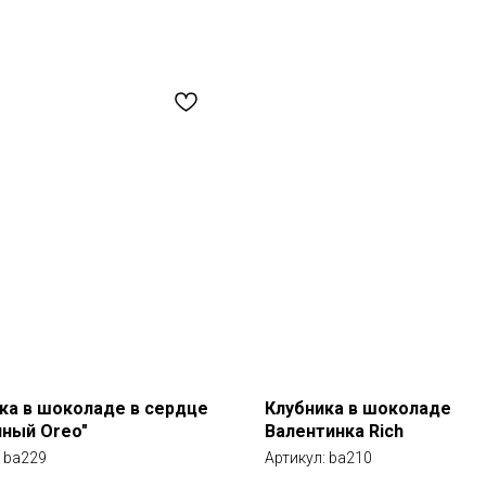
ка в шоколаде в сердце
Клубника в шоколаде
ный Oreo"
Валентинка Rich
:
ba229
Артикул:
ba210