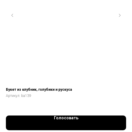
Букет из клубник, голубики и рускуса
Фр
Артикул:
ba139
Арт
Голосовать