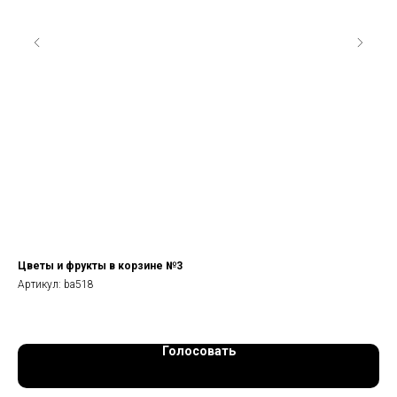
Цветы и фрукты в корзине №3
Бол
Артикул:
ba518
Арт
Голосовать