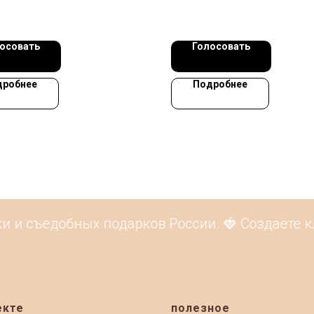
осовать
Голосовать
дробнее
Подробнее
и съедобных подарков России. 🍓 Создаёте кл
екте
полезное