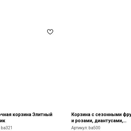
чная корзина Элитный
Корзина с сезонными фр
ик
и розами, диантусами,
хризантемой
:
ba321
Артикул:
ba500