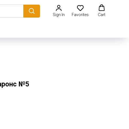
Sign In
Favorites
Cart
аронс №5