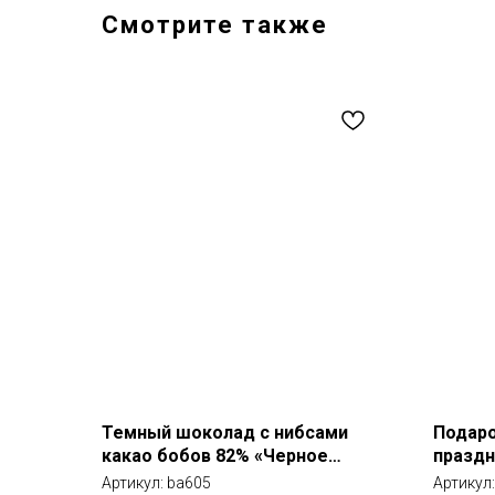
Смотрите также
Темный шоколад с нибсами
Подаро
какао бобов 82% «Черное
праздн
золото»
Артикул:
ba605
Артикул