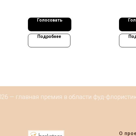
Голосовать
Гол
Подробнее
По
6 — главная премия в области фуд-флористики 
О про