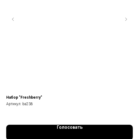
Набор "Freshberry"
Бук
Артикул:
ba238
Арт
Голосовать