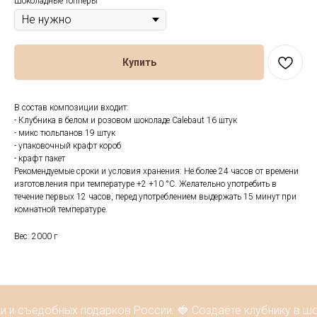
Шоколадные топперы
Купить
В состав композиции входит:
- Клубника в белом и розовом шоколаде Calebaut 16 штук
- микс тюльпанов 19 штук
- упаковочный крафт короб
- крафт пакет
Рекомендуемые сроки и условия хранения: Не более 24 часов от времени
изготовления при температуре +2 +10 °С. Желательно употребить в
течение первых 12 часов, перед употреблением выдержать 15 минут при
комнатной температуре.
Вес: 2000 г
и и съедобных подарков России. 🍓 Создаёте клубнику в шо