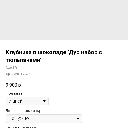
Клубника в шоколаде 'Дуо набор с
тюльпанами'
SweetGift
Артикул:
14378
9 900
р.
Предзаказ
Дополнительные ягоды