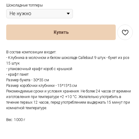
Шоколадные топперы
Купить
В состав композиции входит:
- Клубника в молочном и белом шоколаде Callebaut 9 штук - букет из роз
15 штук
- упаковочный крафт короб с крышкой
- крафт пакет
Размер букета - 30*35 см
Размер коробочки клубники - 15*15*3 см
Рекомендуемые сроки и условия хранения: Не более 24 часов от времени
изготовления при температуре +2 +10 °С. Желательно употребить в
течение первых 12 часов, перед употреблением выдержать 15 минут при
комнатной температуре.
Вес: 1000 г