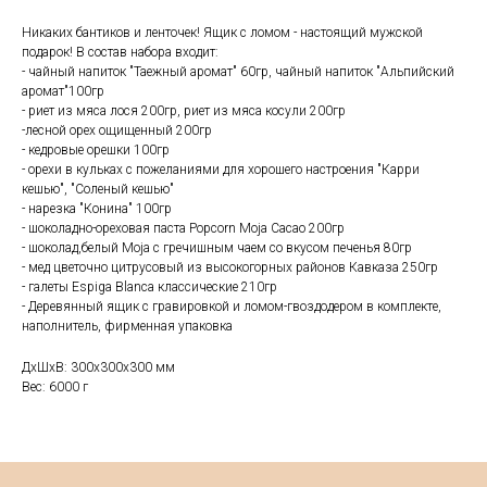
Никаких бантиков и ленточек! Ящик с ломом - настоящий мужской
подарок! В состав набора входит:
- чайный напиток "Таежный аромат" 60гр, чайный напиток "Альпийский
аромат"100гр
- риет из мяса лося 200гр, риет из мяса косули 200гр
-лесной орех ощищенный 200гр
- кедровые орешки 100гр
- орехи в кульках с пожеланиями для хорошего настроения "Карри
кешью", "Соленый кешью"
- нарезка "Конина" 100гр
- шоколадно-ореховая паста Popcorn Moja Cacao 200гр
- шоколад,белый Moja с гречишным чаем со вкусом печенья 80гр
- мед цветочно цитрусовый из высокогорных районов Кавказа 250гр
- галеты Espiga Blanca классические 210гр
- Деревянный ящик с гравировкой и ломом-гвоздодером в комплекте,
наполнитель, фирменная упаковка
ДxШxВ: 300x300x300 мм
Вес: 6000 г