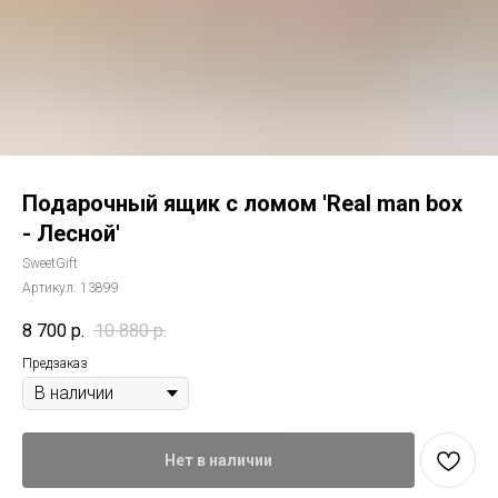
Подарочный ящик с ломом 'Real man box
- Лесной'
SweetGift
Артикул:
13899
8 700
р.
10 880
р.
Предзаказ
Нет в наличии