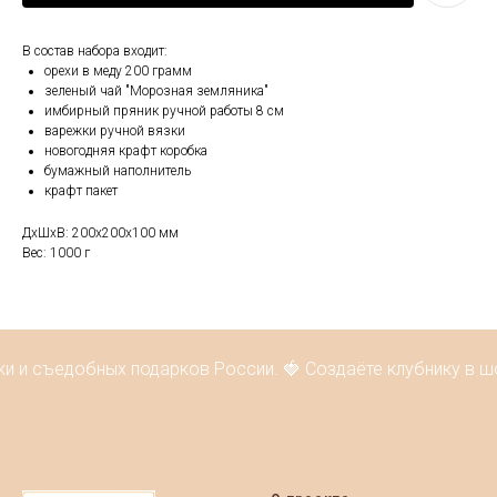
В состав набора входит:
орехи в меду 200 грамм
зеленый чай "Морозная земляника"
имбирный пряник ручной работы 8 см
варежки ручной вязки
новогодняя крафт коробка
бумажный наполнитель
крафт пакет
ДxШxВ: 200x200x100 мм
Вес: 1000 г
ки и съедобных подарков России. 🍓 Создаёте клубнику в ш