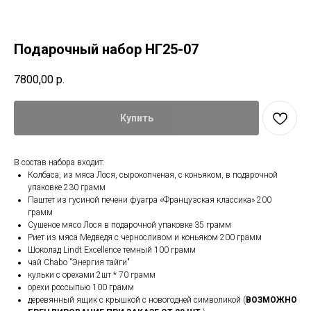
Подарочный набор НГ25-07
7800,00
р.
Купить
В состав набора входит:
Колбаса, из мяса Лося, сырокопченая, с коньяком, в подарочной
упаковке 230 грамм
Паштет из гусиной печени фуагра «Французская классика» 200
грамм
Сушеное мясо Лося в подарочной упаковке 35 грамм
Риет из мяса Медведя с черносливом и коньяком 200 грамм
Шоколад Lindt Excellence темный 100 грамм
чай Chabo "Энергия тайги"
кульки с орехами 2шт * 70 грамм
орехи россыпью 100 грамм
деревянный ящик с крышкой с новогодней символикой (
ВОЗМОЖНО