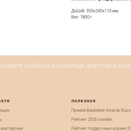
ДxШxВ: 350x240x110 мм
Вес: 1800 г
оздаёте клубнику в шоколаде, фруктовые букет
екте
полезное
ация
Премия Basketeer Awards Russ
Рейтинг 2026 онлайн
и
 мастерских
Рейтинг подарочных корзин 2