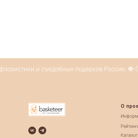
флористики и съедобных подарков России. 🍓 С
О про
Информ
Рейтинг
Каталог