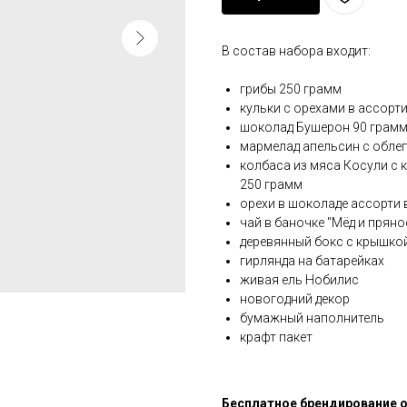
В состав набора входит:
грибы 250 грамм
кульки с орехами в ассорт
шоколад Бушерон 90 грам
мармелад апельсин с обле
колбаса из мяса Косули с 
250 грамм
орехи в шоколаде ассорти
чай в баночке "Мёд и пряно
деревянный бокс с крышко
гирлянда на батарейках
живая ель Нобилис
новогодний декор
бумажный наполнитель
крафт пакет
Бесплатное брендирование о