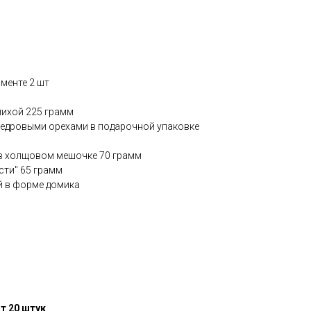
именте 2 шт
м
пихой 225 грамм
кедровыми орехами в подарочной упаковке
 в холщовом мешочке 70 грамм
сти" 65 грамм
й в форме домика
т 20 штук