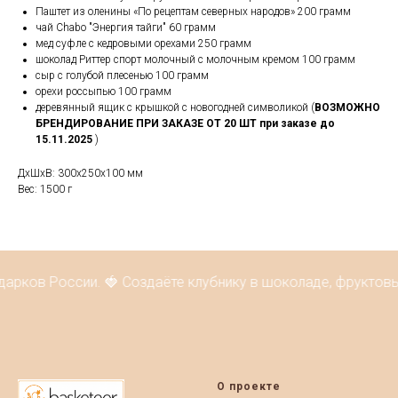
Паштет из оленины «По рецептам северных народов» 200 грамм
чай Chabo "Энергия тайги" 60 грамм
мед суфле с кедровыми орехами 250 грамм
шоколад Риттер спорт молочный с молочным кремом 100 грамм
сыр с голубой плесенью 100 грамм
орехи россыпью 100 грамм
деревянный ящик с крышкой с новогодней символикой (
ВОЗМОЖНО
БРЕНДИРОВАНИЕ ПРИ ЗАКАЗЕ ОТ 20 ШТ при заказе до
15.11.2025
)
ДxШxВ: 300x250x100 мм
Вес: 1500 г
дарков России. 🍓 Создаёте клубнику в шоколаде, фруктовы
О проекте