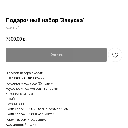
Подарочный набор 'Закуска'
SweetGift
7300,00
р.
Купить
В состав набора входит:
- Нарезка из мяса конины
- сушёное мясо лося 35 грамм
- сушёное мясо медведя 35 грамм
- риет из медведя
- грибы
- корнишоны
- кулек солёный миндаль с розмарином
- кулек солёный кешью с мятой
- орехи ассорти россыпью
- деревянный ящик