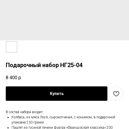
Подарочный набор НГ25-04
8 400
р.
Купить
В состав набора входит:
Колбаса, из мяса Лося, сырокопченая, с коньяком, в подарочной
упаковке 230 грамм
Паштет из гусиной печени фуагра «Французская классика» 200