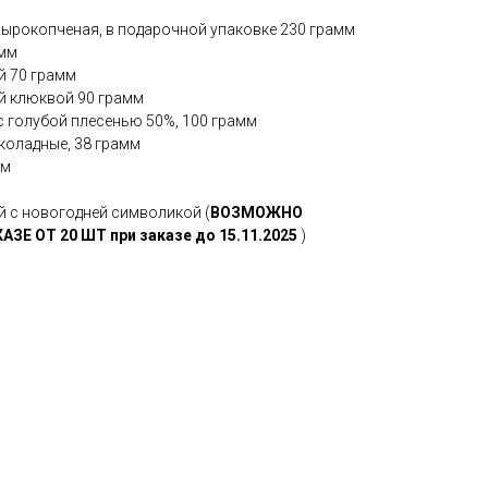
сырокопченая, в подарочной упаковке 230 грамм
амм
й 70 грамм
й клюквой 90 грамм
с голубой плесенью 50%, 100 грамм
коладные, 38 грамм
мм
й с новогодней символикой (
ВОЗМОЖНО
Е ОТ 20 ШТ при заказе до 15.11.2025
)