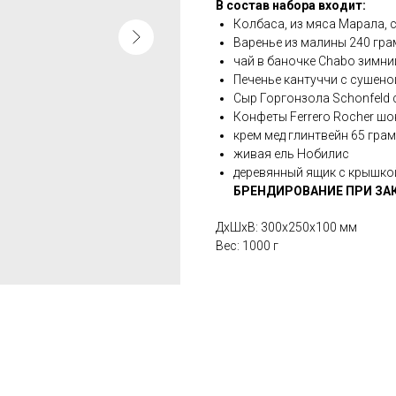
В состав набора входит:
Колбаса, из мяса Марала, 
Варенье из малины 240 гр
чай в баночке Chabo зимни
Печенье кантуччи с сушено
Сыр Горгонзола Schonfeld 
Конфеты Ferrero Rocher шо
крем мед глинтвейн 65 гра
живая ель Нобилис
деревянный ящик с крышко
БРЕНДИРОВАНИЕ ПРИ ЗАКАЗ
ДxШxВ: 300x250x100 мм
Вес: 1000 г