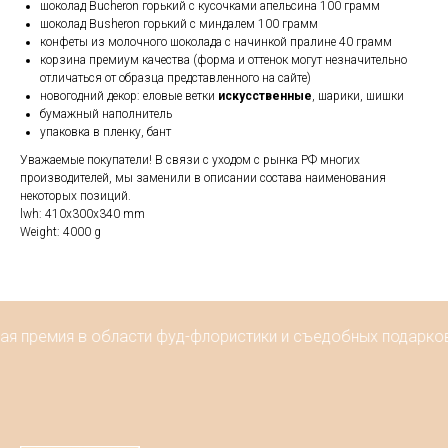
шоколад Bucheron горький с кусочками апельсина 100 грамм
шоколад Busheron горький с миндалем 100 грамм
конфеты из молочного шоколада с начинкой пралине 40 грамм
корзина премиум качества (форма и оттенок могут незначительно
отличаться от образца представленного на сайте)
новогодний декор: еловые ветки
искусственные
, шарики, шишки
бумажный наполнитель
упаковка в пленку, бант
Уважаемые покупатели! В связи с уходом с рынка РФ многих
производителей, мы заменили в описании состава наименования
некоторых позиций.
lwh: 410x300x340 mm
Weight: 4000 g
ая премия в области фуд-флористики и съедобных подарков