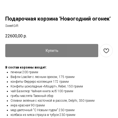
Подарочная корзина 'Новогодний огонек'
SweetGift
22600,00
р.
Купить
В состав корзины входит:
печенье 200 грамм
Вафли Loacker с лесным орехом, 175 грамм
конфеты Ферреро коллекция 172 грамм
Конфеты шоколадные «Моцарт», Reber, 150 грамм
чай Базилюр Чайная книга ж/б 100 грамм
грибы маслята Таежный сбор
Оливки зелёные с косточкой в рассоле, Delphi, 350 грамм
икра красная 90 грамм
мед цветочный "С Новым годом" 230 грамм
колбаса из мяса страуса в тубусе 230 грамм