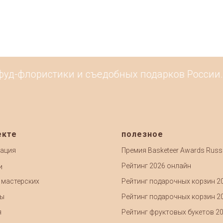
фуд-флористики и съедобных подарков России. 
екте
полезное
ация
Премия Basketeer Awards Russ
Рейтинг 2026 онлайн
и
 мастерских
Рейтинг подарочных корзин 2
ты
Рейтинг подарочных корзин 2
я
Рейтинг фруктовых букетов 2