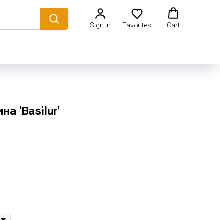
Sign In
Favorites
Cart
а 'Basilur'