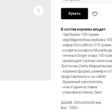
Купить
В состав корзины входит:
- Чай Basilur 100 грамм
- мед Медолюбов клубника 10
- зефир Doni zefironi 210 грамм
- конфеты конфеты Mozartkug
- печенье Ginger snaps 150 гр
- кружка для горячих напитко
-Батончик Zentis Марципанова
- корзина (форма, размер и о
представленного на сайте)
- бумажный наполнитель
- новогодняя вставка
- упаковка в пленку, бант
ДxШxВ: 260x260x260 мм
Вес: 1000 г