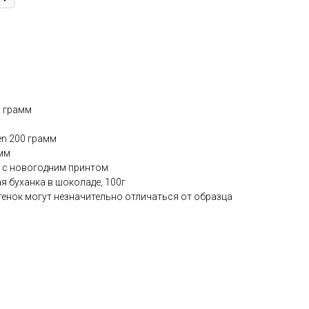
0 грамм
en 200 грамм
амм
в с новогодним принтом
я буханка в шоколаде, 100г
ттенок могут незначительно отличаться от образца