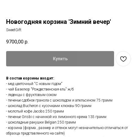
Новогодняя корзина 'Зимний вечер'
SweetGift
9700,00
р.
Купить
В состав корзины входит:
- мед цветочный "С новым годом"
- чай Базелюр "Рождественская ель" ж/б
- леденцы с фруктовым соком
- печенье сдобное гранола с шоколадом и апельсином 75 грамм
- шоколад Bucheron с кусочками клюквы 90 грамм
- молотый кофе Jacobs 250 грамм
- печенье Grisbi с начинкой из лимонного крема 135 грамм
- шоколадные ракушки Belgian 250 грамм
- корзина (форма , размер и оттенок могут незначительно отличаться от
образца представленного на сайте)