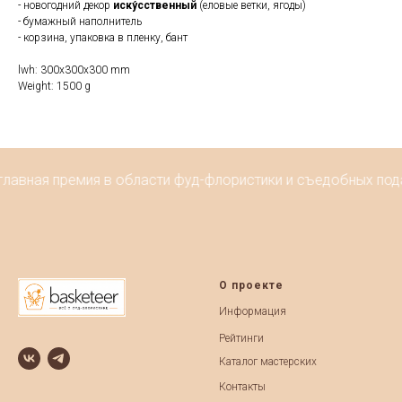
- новогодний декор
иску́сственный
(еловые ветки, ягоды)
- бумажный наполнитель
- корзина, упаковка в пленку, бант
lwh: 300x300x300 mm
Weight: 1500 g
главная премия в области фуд-флористики и съедобных под
О проекте
Информация
Рейтинги
Каталог мастерских
Контакты