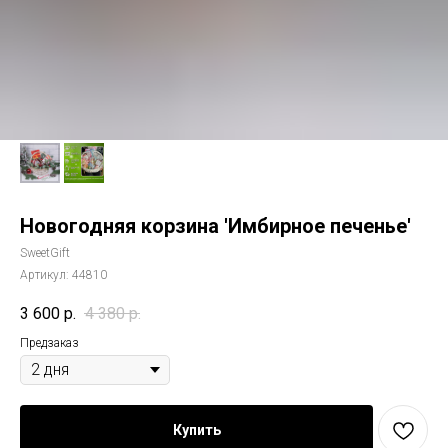
Новогодняя корзина 'Имбирное печенье'
SweetGift
Артикул:
44810
3 600
р.
4 380
р.
Предзаказ
Купить