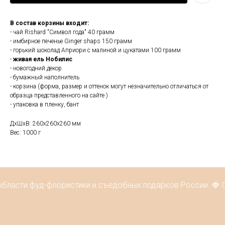
В состав корзины входит:
- чай Rishard "Символ года" 40 грамм
- имбирное печенье Ginger shaps 150 грамм
- горький шоколад Априори с малиной и цукатами 100 грамм
-
живая ель Нобилис
- новогодний декор
- бумажный наполнитель
- корзина (форма, размер и оттенок могут незначительно отличаться от
образца представленного на сайте )
- упаковка в пленку, бант
ДxШxВ: 260x260x260 мм
Вес: 1000 г
области фуд-флористики и съедобных подарков России. 🍓 С