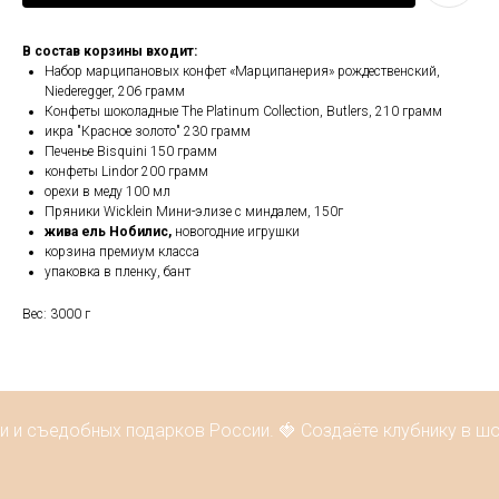
В состав корзины входит:
Набор марципановых конфет «Марципанерия» рождественский,
Niederegger, 206 грамм
Конфеты шоколадные The Platinum Collection, Butlers, 210 грамм
икра "Красное золото" 230 грамм
Печенье Bisquini 150 грамм
конфеты Lindor 200 грамм
орехи в меду 100 мл
Пряники Wicklein Мини-элизе с миндалем, 150г
жива ель Нобилис,
новогодние игрушки
корзина премиум класса
упаковка в пленку, бант
Вес: 3000 г
и и съедобных подарков России. 🍓 Создаёте клубнику в шо