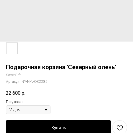
Подарочная корзина 'Северный олень'
SweetGift
Артикул:
NY-N-N-0-02285
22 600
р.
Предзаказ
Купить