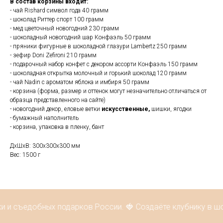
В состав корзины входит:
- чай Rishard символ года 40 грамм
- шоколад Риттер спорт 100 грамм
- мед цветочный новогодний 230 грамм
- шоколадный новогодний шар Конфаэль 50 грамм
- пряники фигурные в шоколадной глазури Lambertz 250 грамм
- зефир Doni Zefironi 210 грамм
- подарочный набор конфет с декором ассорти Конфаэль 150 грамм
- шоколадная открытка молочный и горький шоколад 120 грамм
- чай Nadin c ароматом яблока и имбиря 50 грамм
- корзина (форма, размер и оттенок могут незначительно отличаться от
образца представленного на сайте)
- новогодний декор, еловые ветки
искусственные,
шишки, ягодки
- бумажный наполнитель
- корзина, упаковка в пленку, бант
ДxШxВ: 300x300x300 мм
Вес: 1500 г
и и съедобных подарков России. 🍓 Создаёте клубнику в ш