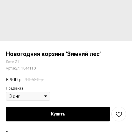
Новогодняя корзина 'Зимний лес'
SweetGift
Артикул:
1044110
8 900
р.
10 630
р.
Предзаказ
Купить