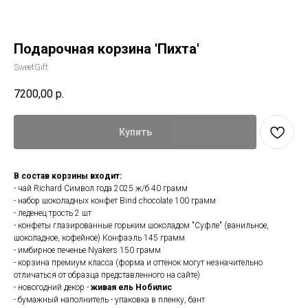
Подарочная корзина 'Пихта'
SweetGift
7200,00
р.
Купить
В состав корзины входит:
- чай Richard Символ года 2025 ж/б 40 грамм
- набор шоколадных конфет Bind chocolate 100 грамм
- леденец трость 2 шт
- конфеты глазированные горьким шоколадом "Суфле" (ванильное,
шоколадное, кофейное) Конфаэль 145 грамм
- имбирное печенье Nyakers 150 грамм
- корзина премиум класса (форма и оттенок могут незначительно
отличаться от образца представленного на сайте)
- новогодний декор -
живая ель Нобилис
- бумажный наполнитель - упаковка в пленку, бант