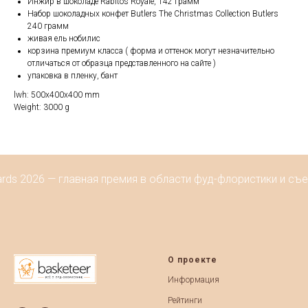
Инжир в шоколаде Rabitos Royale, 142 грамм
Набор шоколадных конфет Butlers The Christmas Collection Butlers
240 грамм
живая ель нобилис
корзина премиум класса ( форма и оттенок могут незначительно
отличаться от образца представленного на сайте )
упаковка в пленку, бант
lwh: 500x400x400 mm
Weight: 3000 g
rds 2026 — главная премия в области фуд-флористики и съе
О проекте
Информация
Рейтинги