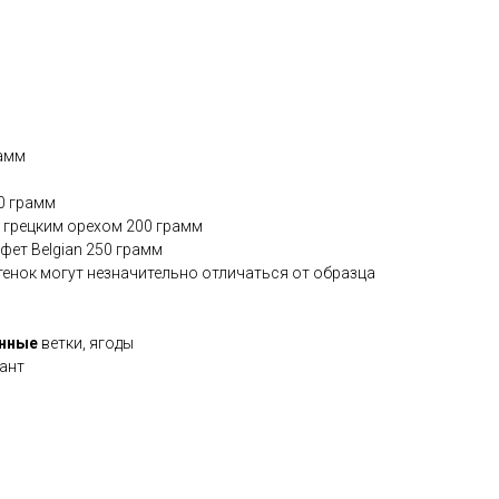
рамм
50 грамм
и грецким орехом 200 грамм
фет Belgian 250 грамм
ттенок могут незначительно отличаться от образца
енные
ветки, ягоды
бант