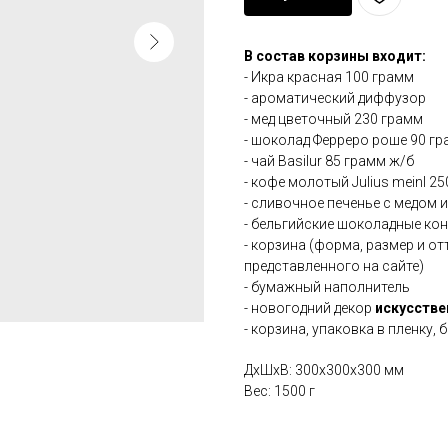
В состав корзины входит:
- Икра красная 100 грамм
- ароматический диффузор
- мед цветочный 230 грамм
- шоколад Ферреро роше 90 г
- чай Basilur 85 грамм ж/б
- кофе молотый Julius meinl 2
- сливочное печенье с медом 
- бельгийские шоколадные кон
- корзина (форма, размер и о
представленного на сайте)
- бумажный наполнитель
- новогодний декор
искусств
- корзина, упаковка в пленку, 
ДxШxВ: 300x300x300 мм
Вес: 1500 г