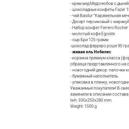
- крем мед Медолюбов с дыней
- шоколадные конфеты Fazer 
- чай Basilur "Карамельная ме
- Десерт персиковый с маракуй
- Набор конфет Ferrero Rocher 
- молотый кофе Egoiste
- сыр Бри 125 грамм
-шоколад ферреро роше 90 гр
-
живая ель Нобилис
- корзина премиум класса (фо
образца представленного на с
- новогодний декор: палочки 
- бумажный наполнитель
- упаковка в пленку, новогодн
Уважаемые покупатели! В связ
заменили в описании состава
lwh: 330x250x280 mm
Weight: 1500 g