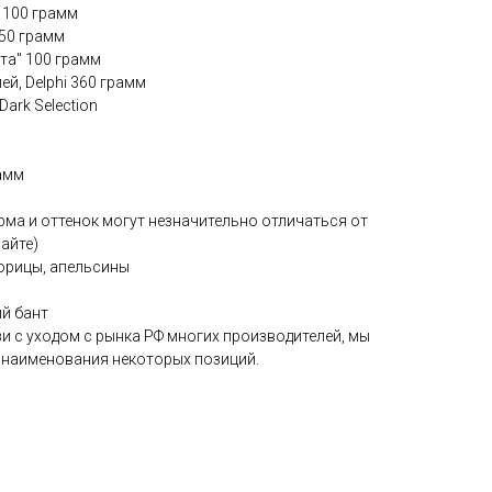
 100 грамм
150 грамм
чта" 100 грамм
ей, Delphi 360 грамм
Dark Selection
амм
рма и оттенок могут незначительно отличаться от
айте)
корицы, апельсины
ий бант
и с уходом с рынка РФ многих производителей, мы
 наименования некоторых позиций.