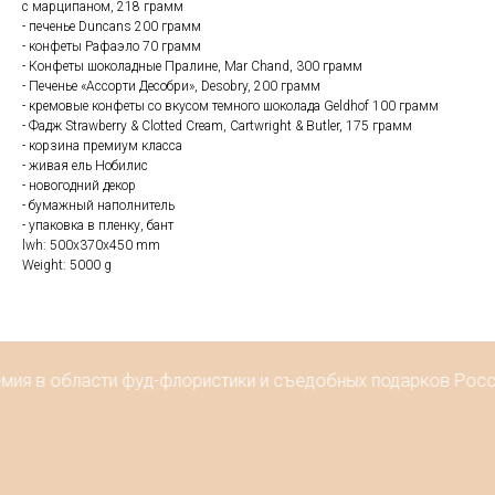
с марципаном, 218 грамм
- печенье Duncans 200 грамм
- конфеты Рафаэло 70 грамм
- Конфеты шоколадные Пралине, Mar Сhand, 300 грамм
- Печенье «Ассорти Десобри», Desobry, 200 грамм
- кремовые конфеты со вкусом темного шоколада Geldhof 100 грамм
- Фадж Strawberry & Clotted Cream, Cartwright & Butler, 175 грамм
- корзина премиум класса
- живая ель Нобилис
- новогодний декор
- бумажный наполнитель
- упаковка в пленку, бант
lwh: 500x370x450 mm
Weight: 5000 g
емия в области фуд-флористики и съедобных подарков Росси