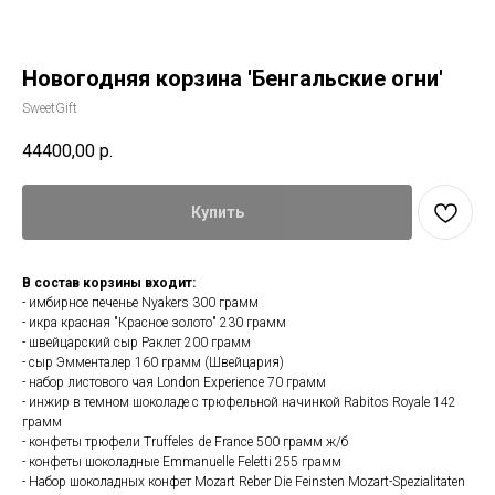
Новогодняя корзина 'Бенгальские огни'
SweetGift
44400,00
р.
Купить
В состав корзины входит:
- имбирное печенье Nyakers 300 грамм
- икра красная "Красное золото" 230 грамм
- швейцарский сыр Раклет 200 грамм
- сыр Эмменталер 160 грамм (Швейцария)
- набор листового чая London Experience 70 грамм
- инжир в темном шоколаде с трюфельной начинкой Rabitos Royale 142
грамм
- конфеты трюфели Truffeles de France 500 грамм ж/б
- конфеты шоколадные Emmanuelle Feletti 255 грамм
- Набор шоколадных конфет Mozart Reber Die Feinsten Mozart-Spezialitaten