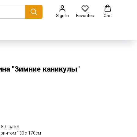
Sign In
Favorites
Cart
ина "Зимние каникулы"
s 80 грамм
принтом 130 х 170см