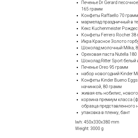
Печенье Dr Gerard песочн
165 грамм
Конфеты Raffaello 70 грам
мармелад праздничный в т
Кекс Kuchenmeister Рождес
Конфеты Ferrero Rocher 38
Икра Красное Золото горб
Шоколад молочный Milka, 
Ореховая паста Nutella 180
Шоколад Ritter Sport белый
Печенье Oreo 95 грамм
набор новогодний Kinder Mi
Конфеты Kinder Bueno Egg
начинкой, 80 грамм
живая ель нобилис, нового
корзина премиум класса (ф
образца представленного н
упаковка в пленку, бант
lwh: 450x330x380 mm
Weight: 3000 g