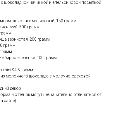
ое с шоколадной начинкой и апельсиновой посыпкой
м
емном шоколаде малиновый, 150 грамм
твенский, 500 грамм
 грамм
уша зернистая, 200 грамм
80 грамм
 грамм
 имбирное печенье, 100 грамм
x mini 94,5 грамм
s из молочного шоколада с молочно-ореховой
дний декор
орма и оттенок могут незначительно отличаться от
а сайте)