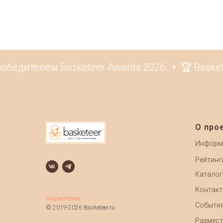
бедителем Basketeer Awards 2026.
🏆 Basket
О про
Информ
Рейтинг
Каталог
Контак
Маркетплейс
Событи
© 2019-2026 Basketeer.ru
Размест