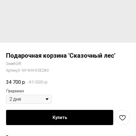
Подарочная корзина 'Сказочный лес'
SweetGift
Артикул:
NY-N-N-0-02280
34 700
р.
41 000
р.
Предзаказ
Купить