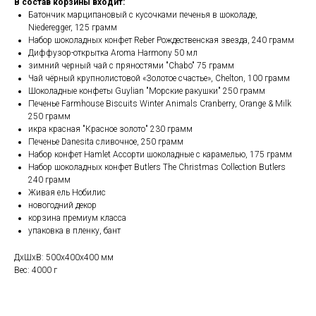
В состав корзины входит:
Батончик марципановый с кусочками печенья в шоколаде,
Niederegger, 125 грамм
Набор шоколадных конфет Reber Рождественская звезда, 240 грамм
Диффузор-открытка Aroma Harmony 50 мл
зимний черный чай с пряностями "Chabo" 75 грамм
Чай чёрный крупнолистовой «Золотое счастье», Chelton, 100 грамм
Шоколадные конфеты Guylian "Морские ракушки" 250 грамм
Печенье Farmhouse Biscuits Winter Animals Cranberry, Orange & Milk
250 грамм
икра красная "Красное золото" 230 грамм
Печенье Danesita сливочное, 250 грамм
Набор конфет Hamlet Ассорти шоколадные с карамелью, 175 грамм
Набор шоколадных конфет Butlers The Christmas Collection Butlers
240 грамм
Живая ель Нобилис
новогодний декор
корзина премиум класса
упаковка в пленку, бант
ДxШxВ: 500x400x400 мм
Вес: 4000 г