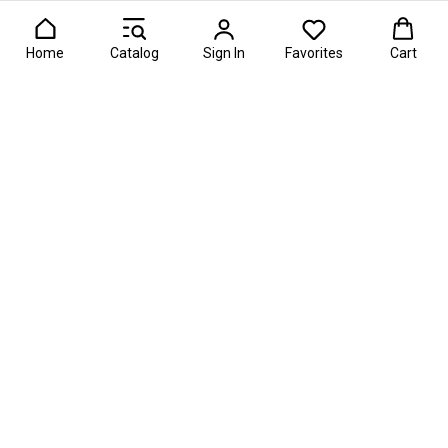
Home
Catalog
Sign In
Favorites
Cart
— главная премия в области фуд-флористики и съедобных по
О проекте
Информация
Рейтинги
Каталог мастерских
Контакты