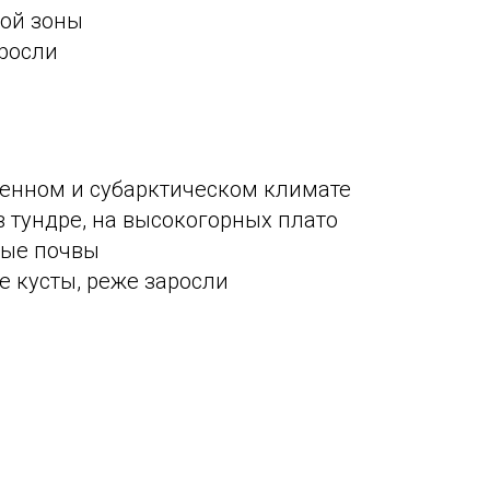
ной зоны
аросли
ренном и субарктическом климате
 в тундре, на высокогорных плато
лые почвы
е кусты, реже заросли