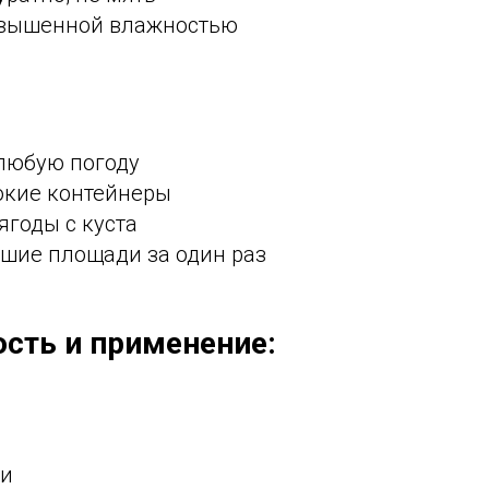
повышенной влажностью
любую погоду
окие контейнеры
ягоды с куста
шие площади за один раз
сть и применение:
ми