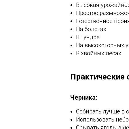
Высокая урожайно
Простое размноже
Естественное прои
На болотах
В тундре
На высокогорных у
В хвойных лесах
Практические 
Черника:
Собирать лучше в 
Использовать неб
Срывать ягоды акку