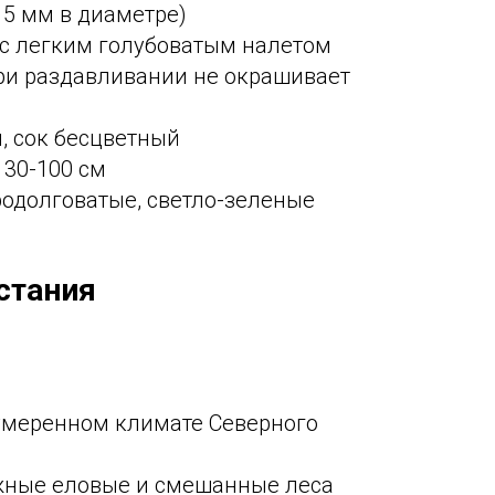
15 мм в диаметре)
 с легким голубоватым налетом
ри раздавливании не окрашивает
, сок бесцветный
 30-100 см
родолговатые, светло-зеленые
стания
умеренном климате Северного
жные еловые и смешанные леса