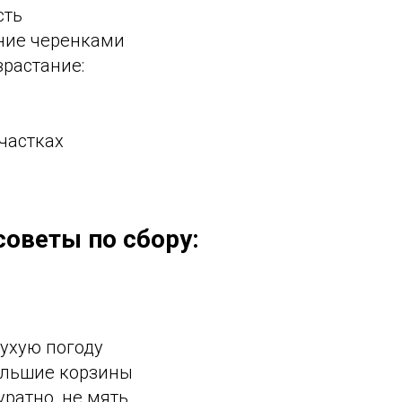
сть
ние черенками
зрастание:
частках
советы по сбору:
сухую погоду
ольшие корзины
ратно, не мять