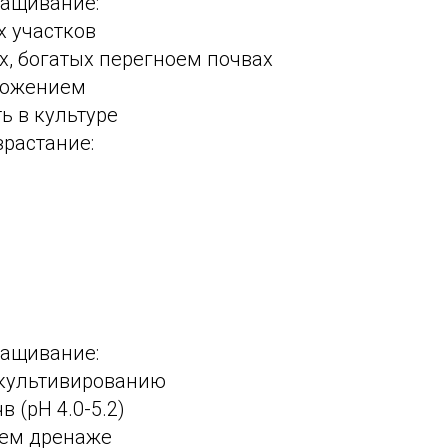
ращивание:
х участков
х, богатых перегноем почвах
ножением
ь в культуре
зрастание:
ращивание:
 культивированию
 (pH 4.0-5.2)
шем дренаже